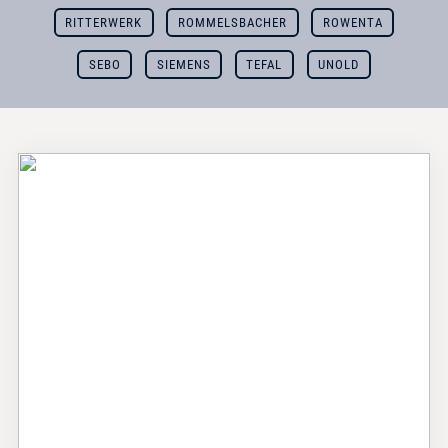
RITTERWERK
ROMMELSBACHER
ROWENTA
SEBO
SIEMENS
TEFAL
UNOLD