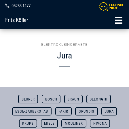
05283 1477
Fritz Köller
ELEKTROKLEINGERAETE
Jura
BEURER
BOSCH
BRAUN
DELONGHI
ESGE-ZAUBERSTAB
FAKIR
GRUNDIG
JURA
KRUPS
MIELE
MOULINEX
NIVONA