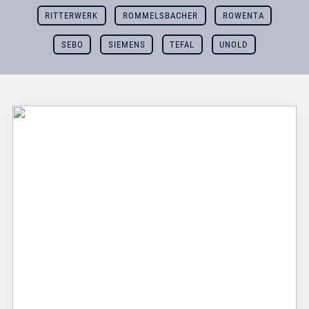
RITTERWERK
ROMMELSBACHER
ROWENTA
SEBO
SIEMENS
TEFAL
UNOLD