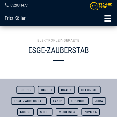
05283 1477
Fritz Köller
ELEKTROKLEINGERAETE
ESGE-ZAUBERSTAB
BEURER
BOSCH
BRAUN
DELONGHI
ESGE-ZAUBERSTAB
FAKIR
GRUNDIG
JURA
KRUPS
MIELE
MOULINEX
NIVONA