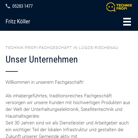
05283 1477
Fritz Köller
TECHNIK-PROFI-FACHGESCHÄFT IN LÜGDE-RISCHENAU
Unser Unternehmen
Willkommen in unserem Fachgeschäft!
Als inhabergeführtes, traditionsreiches Fachgeschäft
versorgen wir unsere Kunden mit hochwertigen Produkten aus
der Welt der Unterhaltungselektronik, Satellitentechnik und
Haushaltsgeräte.
Seit 30 Jahren sind wir als Dienstleister und Arbeitgeber auch
ein wichtiger Teil der lokalen Infrastruktur und gestalten die
Zukunft unserer Gemeinde aktiv mit.