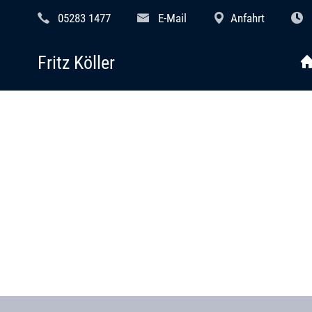
05283 1477
E-Mail
Anfahrt
Fritz Köller